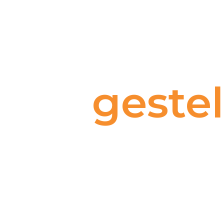
FAQ
Veel
geste
vragen
Lorem ipsum dolor sit amet, consectetur adipiscing elit.
Ut elit tellus, luctus nec ullamcorper mattis, pulvinar
dapibus leo.